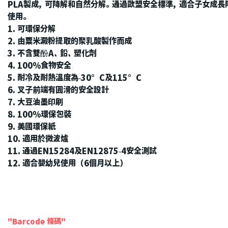
PLA製成，可降解和自然分解。通過歐盟安全標準，適合子女成長
使用。
1. 可環保分解
2. 由粟米澱粉提取的聚乳酸製作而成
3. 不含雙酚A、鉛、塑化劑
4. 100%食物安全
5. 耐冷及耐熱溫度為-30°C及115°C
6. 叉子前端有圓滑的安全設計
7. 大豆油墨印刷
8. 100%環保包裝
9. 美國環保紙
10. 適用於微波爐
11. 通過EN15284及EN12875-4安全測試
12. 適合嬰幼兒使用（6個月以上）
"Barcode 條碼"