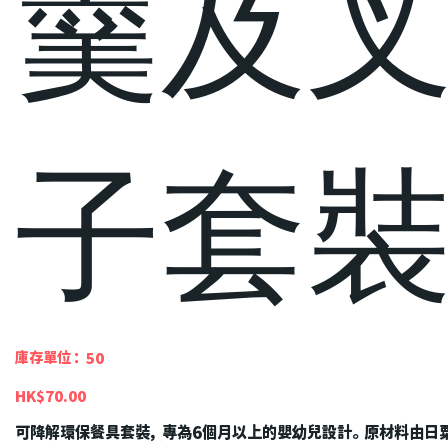
羹及
子套
SKU
庫存單位：
50
50
價
HK$70.00
格
可降解環保餐具套裝，專為6個月以上的嬰幼兒設計。原材料由日