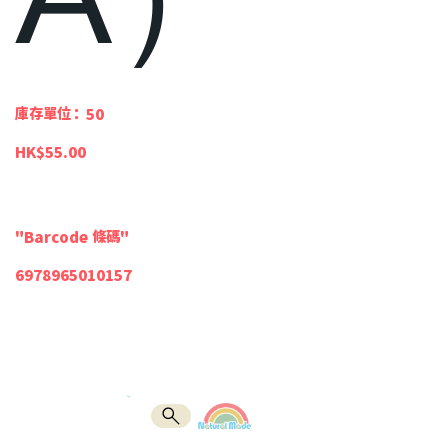
SKU
庫存單位：
50
50
價
HK$55.00
格
"Barcode 條碼"
6978965010157