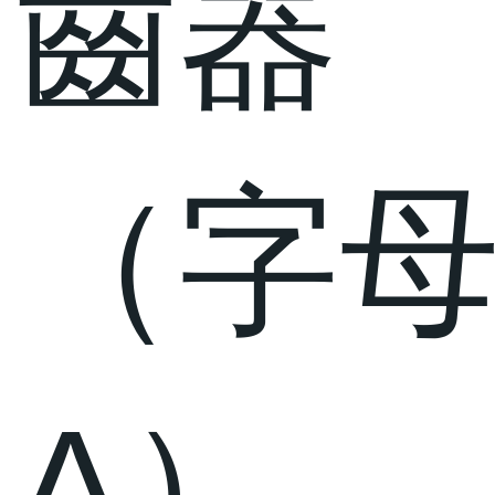
齒器
（字
A）