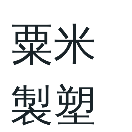
粟米
製塑