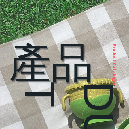
​產品
Product Catalogue
T