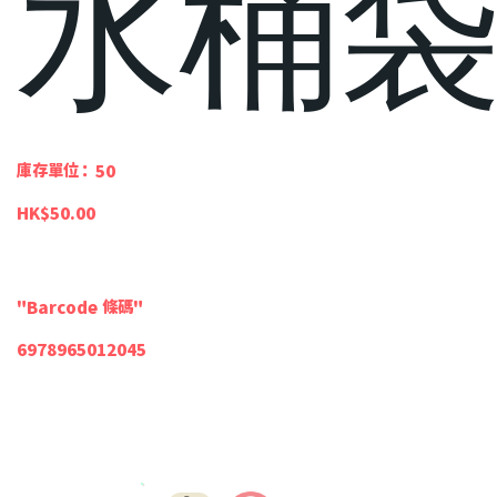
水桶
SKU
庫存單位：
50
50
價
HK$50.00
格
"Barcode 條碼"
6978965012045