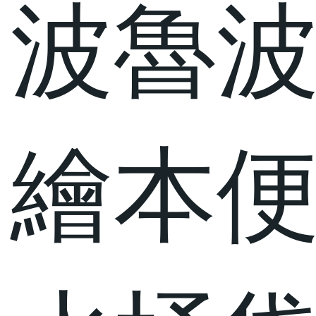
波魯
繪本