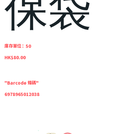
保袋
SKU
庫存單位：
50
50
價
HK$80.00
格
"Barcode 條碼"
6978965012038