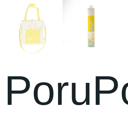
PoruP