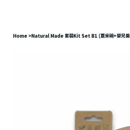
Home
>
Natural Made 套裝Kit Set B1 (粟米碗+