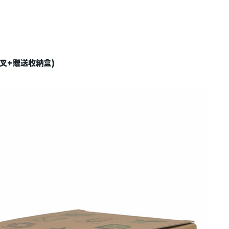
嬰兒羹叉+贈送收納盒)