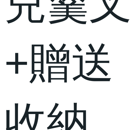
兒羹
+贈送
收納