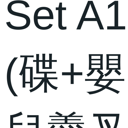
Set A1
(碟+嬰