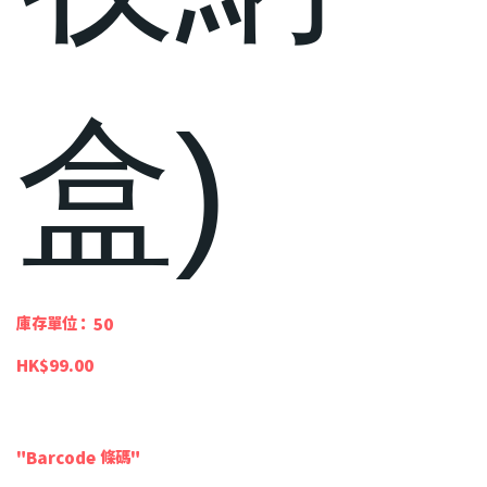
盒)
SKU
庫存單位：
50
50
價
HK$99.00
格
"Barcode 條碼"